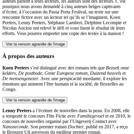
auteurs parlent à leurs lecteurs, les auteurs sont des lecteurs. C’est
pourquoi nous avons demandé à cinq auteurs belges captivants
d’écrire, à l’occasion du Passa Porta Festival, un texte sur une
rencontre fictive avec un lecteur tel qu’ils se l’imaginent. Koen
Peeters, Lenny Peeters, Stéphane Lambert, Delphine Lecompte et
Nicolas Ancion ont relevé le défi et vous lisent le résultat de leurs
efforts. Vous pourrez emporter une copie des textes à la maison !
Voir la version agrandie de l'image
À propos des auteurs
Koen Peeters
s’est distingué avec des romans tels que
Bezoek onze
kelders
,
De postbode
,
Grote Europese roman, Duizend heuvels
et
De mensengenezer
. Avec une perspicacité mordante, il explore les
émotions qui animent l’être humain et la société, de Bruxelles au
Congo.
Voir la version agrandie de l'image
Lenny Peeters
a l’écriture de nouvelles dans la peau. En 2008, elle
a remporté le concours Flits Fictie avec
Familiegevoel
et en 2010, le
concours de nouvelles organisé par l’Uitgeverij Contact avec
Nanoseconde
. Son premier roman
Dochter
, publié en 2017, a reçu
le Bronzen Uil anversois du meilleur premier roman.