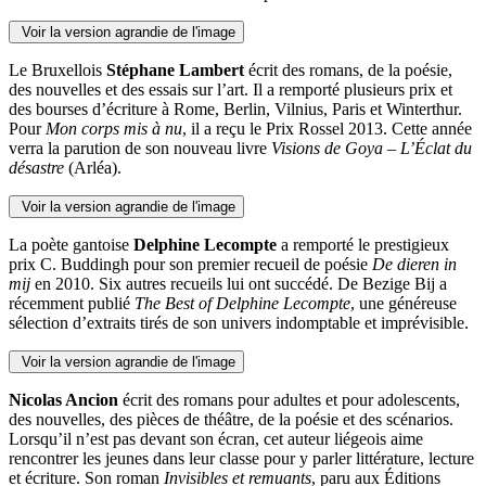
Voir la version agrandie de l'image
Le Bruxellois
Stéphane Lambert
écrit des romans, de la poésie,
des nouvelles et des essais sur l’art. Il a remporté plusieurs prix et
des bourses d’écriture à Rome, Berlin, Vilnius, Paris et Winterthur.
Pour
Mon corps mis à nu
, il a reçu le Prix Rossel 2013. Cette année
verra la parution de son nouveau livre
Visions de Goya – L’Éclat du
désastre
(Arléa).
Voir la version agrandie de l'image
La poète gantoise
Delphine Lecompte
a remporté le prestigieux
prix C. Buddingh pour son premier recueil de poésie
De dieren in
mij
en 2010. Six autres recueils lui ont succédé. De Bezige Bij a
récemment publié
The Best of Delphine Lecompte
, une généreuse
sélection d’extraits tirés de son univers indomptable et imprévisible.
Voir la version agrandie de l'image
Nicolas Ancion
écrit des romans pour adultes et pour adolescents,
des nouvelles, des pièces de théâtre, de la poésie et des scénarios.
Lorsqu’il n’est pas devant son écran, cet auteur liégeois aime
rencontrer les jeunes dans leur classe pour y parler littérature, lecture
et écriture. Son roman
Invisibles et remuants
, paru aux Éditions