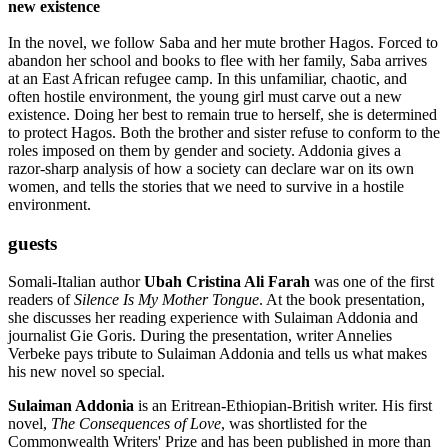
new existence
In the novel, we follow Saba and her mute brother Hagos. Forced to
abandon her school and books to flee with her family, Saba arrives
at an East African refugee camp. In this unfamiliar, chaotic, and
often hostile environment, the young girl must carve out a new
existence. Doing her best to remain true to herself, she is determined
to protect Hagos. Both the brother and sister refuse to conform to the
roles imposed on them by gender and society. Addonia gives a
razor-sharp analysis of how a society can declare war on its own
women, and tells the stories that we need to survive in a hostile
environment.
guests
Somali-Italian author
Ubah Cristina Ali Farah
was one of the first
readers of
Silence Is My Mother Tongue
. At the book presentation,
she discusses her reading experience with Sulaiman Addonia and
journalist Gie Goris. During the presentation, writer Annelies
Verbeke pays tribute to Sulaiman Addonia and tells us what makes
his new novel so special.
Sulaiman Addonia
is an Eritrean-Ethiopian-British writer. His first
novel,
The Consequences of Love
, was shortlisted for the
Commonwealth Writers' Prize and has been published in more than