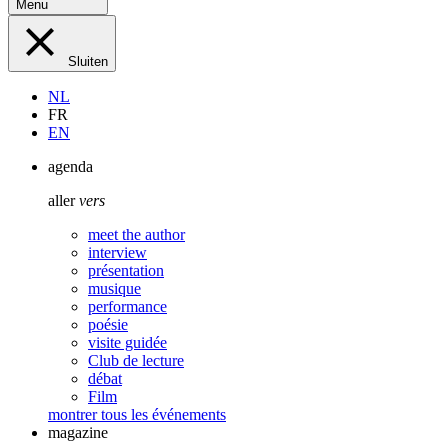
Menu
Sluiten
NL
FR
EN
agenda
aller
vers
meet the author
interview
présentation
musique
performance
poésie
visite guidée
Club de lecture
débat
Film
montrer tous les événements
magazine