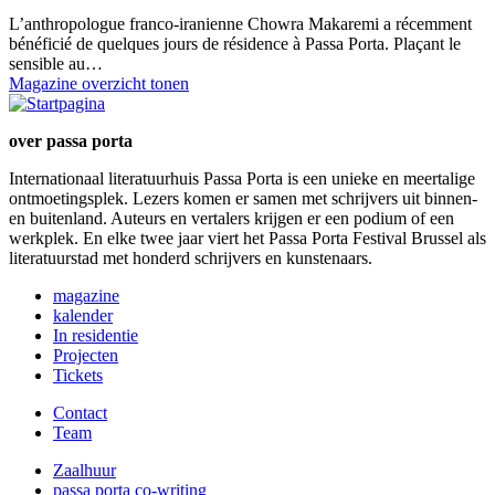
L’anthropologue franco-iranienne Chowra Makaremi a récemment
bénéficié de quelques jours de résidence à Passa Porta. Plaçant le
sensible au…
Magazine overzicht tonen
over passa porta
Internationaal literatuurhuis Passa Porta is een unieke en meertalige
ontmoetingsplek. Lezers komen er samen met schrijvers uit binnen-
en buitenland. Auteurs en vertalers krijgen er een podium of een
werkplek. En elke twee jaar viert het Passa Porta Festival Brussel als
literatuurstad met honderd schrijvers en kunstenaars.
magazine
kalender
In residentie
Projecten
Tickets
Contact
Team
Zaalhuur
passa porta co-writing