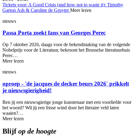
Tickets
voor: A Good Crisis (and how not to waste it): Timothy
Garton Ash & Caroline de Gruyter
Meer lezen
nieuws
Passa Porta zoekt fans van Georges Perec
Op 7 oktober 2026, daags voor de bekendmaking van de volgende
Nobelprijs voor de Literatuur, bekroont het Brusselse literatuurhuis
Perec…
Meer lezen
nieuws
oproep - 'de jacques de decker beurs 2026' prikkelt
je nieuws­gie­rig­heid!
Ben jij een nieuwsgierige jonge kunstenaar met een voorliefde voor
het woord? Wil jij een frisse wind door het literaire veld laten
waaien?…
Meer lezen
Blijf
op de hoogte