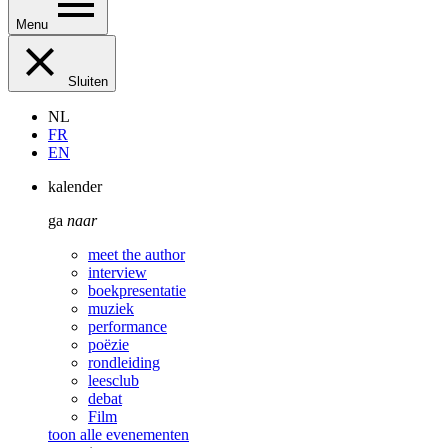
Menu
Sluiten
NL
FR
EN
kalender
ga
naar
meet the author
interview
boekpresentatie
muziek
performance
poëzie
rondleiding
leesclub
debat
Film
toon alle evenementen